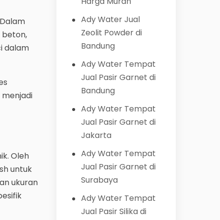
Harga Murah
Ady Water Jual
. Dalam
Zeolit Powder di
 beton,
Bandung
ci dalam
Ady Water Tempat
Jual Pasir Garnet di
es
Bandung
a menjadi
Ady Water Tempat
Jual Pasir Garnet di
Jakarta
Ady Water Tempat
ik. Oleh
Jual Pasir Garnet di
esh untuk
Surabaya
gan ukuran
esifik
Ady Water Tempat
Jual Pasir Silika di