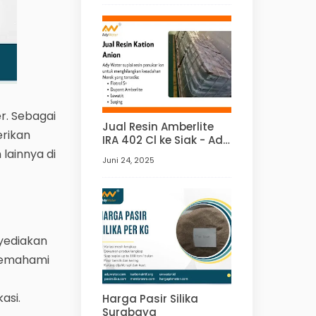
r. Sebagai
Jual Resin Amberlite
erikan
IRA 402 Cl ke Siak - Ady
Water
 lainnya di
Juni 24, 2025
nyediakan
 memahami
asi.
Harga Pasir Silika
Surabaya