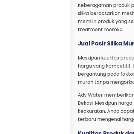
Keberagaman produk pas
silika berdasarkan mesh
memilih produk yang ses
treatment mereka.
Jual Pasir Silika Mu
Meskipun kualitas prod
harga yang kompetitif.
bergantung pada faktor
murah tanpa mengorban
Ady Water memberikan 
Bekasi. Meskipun harga 
keakuratan, Anda dapa
terbaru mengenai harga
Kualitas Produk d