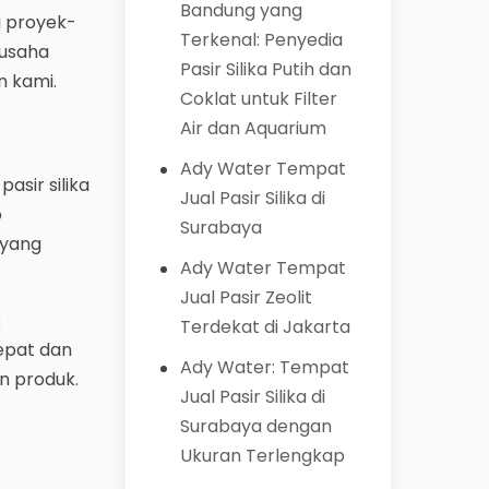
Bandung yang
i proyek-
Terkenal: Penyedia
rusaha
Pasir Silika Putih dan
n kami.
Coklat untuk Filter
Air dan Aquarium
Ady Water Tempat
asir silika
Jual Pasir Silika di
p
Surabaya
 yang
Ady Water Tempat
Jual Pasir Zeolit
k
Terdekat di Jakarta
epat dan
Ady Water: Tempat
n produk.
Jual Pasir Silika di
Surabaya dengan
Ukuran Terlengkap