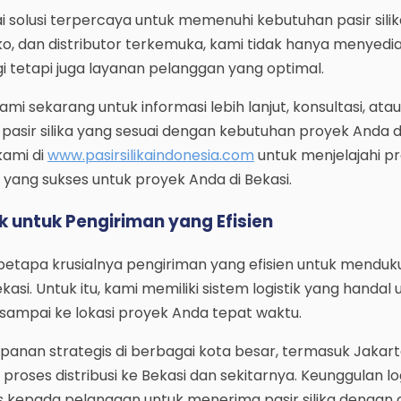
 solusi terpercaya untuk memenuhi kebutuhan pasir silika
ko, dan distributor terkemuka, kami tidak hanya menyedi
gi tetapi juga layanan pelanggan yang optimal.
mi sekarang untuk informasi lebih lanjut, konsultasi, atau
sir silika yang sesuai dengan kebutuhan proyek Anda di
kami di
www.pasirsilikaindonesia.com
untuk menjelajahi p
yang sukses untuk proyek Anda di Bekasi.
k untuk Pengiriman yang Efisien
tapa krusialnya pengiriman yang efisien untuk menduk
asi. Untuk itu, kami memiliki sistem logistik yang handal 
 sampai ke lokasi proyek Anda tepat waktu.
nan strategis di berbagai kota besar, termasuk Jakart
oses distribusi ke Bekasi dan sekitarnya. Keunggulan log
as kepada pelanggan untuk menerima pasir silika dengan 