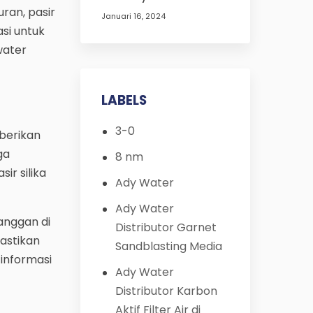
ran, pasir
Januari 16, 2024
asi untuk
water
LABELS
3-0
berikan
ga
8 nm
r silika
Ady Water
Ady Water
anggan di
Distributor Garnet
mastikan
Sandblasting Media
informasi
Ady Water
Distributor Karbon
Aktif Filter Air di