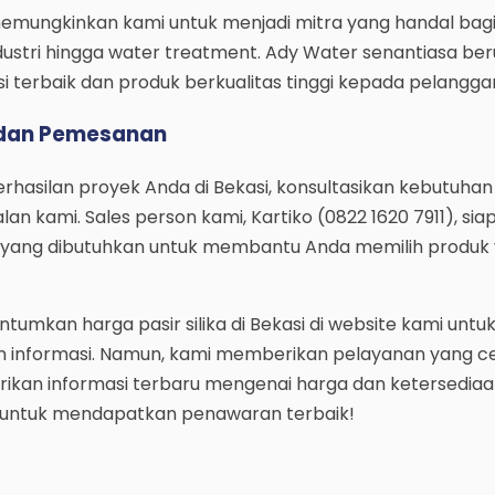
i memungkinkan kami untuk menjadi mitra yang handal bag
industri hingga water treatment. Ady Water senantiasa be
i terbaik dan produk berkualitas tinggi kepada pelangga
 dan Pemesanan
asilan proyek Anda di Bekasi, konsultasikan kebutuhan p
an kami. Sales person kami, Kartiko (0822 1620 7911), sia
 yang dibutuhkan untuk membantu Anda memilih produk
umkan harga pasir silika di Bekasi di website kami untu
 informasi. Namun, kami memberikan pelayanan yang c
ikan informasi terbaru mengenai harga dan ketersediaa
 untuk mendapatkan penawaran terbaik!