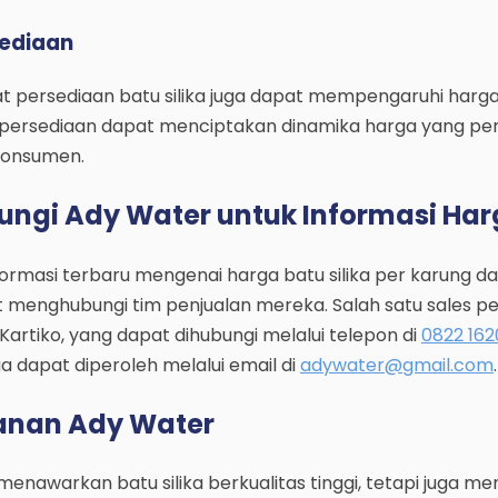
sediaan
at persediaan batu silika juga dapat mempengaruhi harga.
persediaan dapat menciptakan dinamika harga yang per
konsumen.
ngi Ady Water untuk Informasi Ha
rmasi terbaru mengenai harga batu silika per karung da
 menghubungi tim penjualan mereka. Salah satu sales p
artiko, yang dapat dihubungi melalui telepon di
0822 162
uga dapat diperoleh melalui email di
adywater@gmail.com
.
anan Ady Water
enawarkan batu silika berkualitas tinggi, tetapi juga m