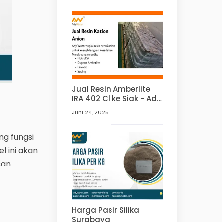
Jual Resin Amberlite
IRA 402 Cl ke Siak - Ady
Water
Juni 24, 2025
ng fungsi
l ini akan
san
Harga Pasir Silika
Surabaya