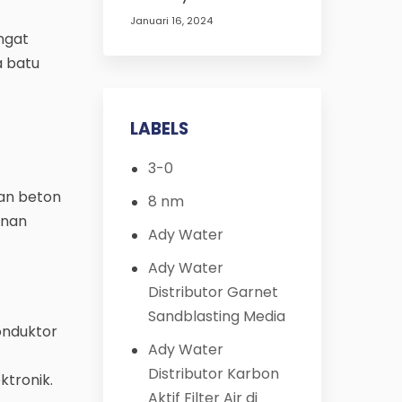
Januari 16, 2024
angat
a batu
LABELS
3-0
an beton
8 nm
unan
Ady Water
Ady Water
Distributor Garnet
Sandblasting Media
onduktor
Ady Water
Distributor Karbon
tronik.
Aktif Filter Air di