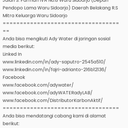
Jalan S. Parman IVA No.8 Waru Sidoarjo (Depan
Pendopo Lama Waru Sidoarjo) Daerah Belakang R.S
Mitra Keluarga Waru Sidoarjo
==================================
==
Anda bisa mengikuti Ady Water di jaringan sosial
media berikut:
Linked In
www.linkedin.com/in/ady-saputro-2545a510/
www.linkedin.com/in/fajri-adrianto-216b12136/
Facebook
www.facebook.com/adywater/
www.facebook.com/adyWATERadyLAB/
www.facebook.com/DistributorKarbonAktif/
==================================
Anda bisa mendatangi cabang kami di alamat
berikut: